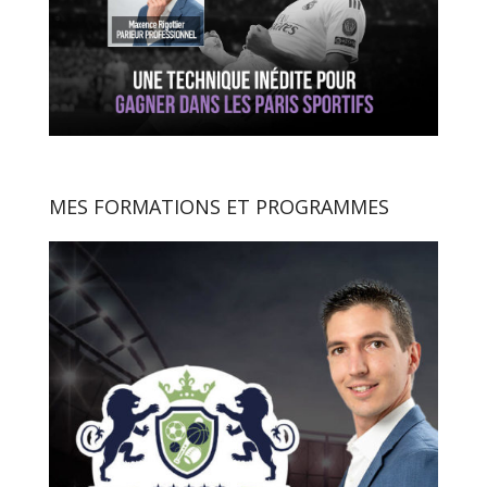
MES FORMATIONS ET PROGRAMMES