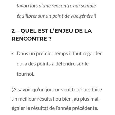
favori lors d’une rencontre qui semble
équilibrer sur un point de vue général
)
2 – QUEL EST L’ENJEU DE LA
RENCONTRE ?
Dans un premier temps il faut regarder
qui a des points à défendre sur le
tournoi.
(À savoir qu’un joueur veut toujours faire
un meilleur résultat ou bien, au plus mal,
égaler le résultat de l’année précédente.