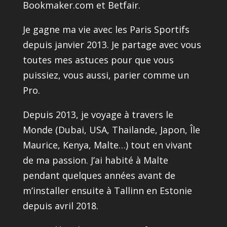
Bookmaker.com et Betfair.
Je gagne ma vie avec les Paris Sportifs
depuis janvier 2013. Je partage avec vous
toutes mes astuces pour que vous
puissiez, vous aussi, parier comme un
Pro.
Depuis 2013, je voyage à travers le
Monde (Dubai, USA, Thailande, Japon, Île
Maurice, Kenya, Malte…) tout en vivant
de ma passion. J’ai habité à Malte
pendant quelques années avant de
m’installer ensuite à Tallinn en Estonie
depuis avril 2018.