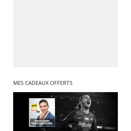
MES CADEAUX OFFERTS