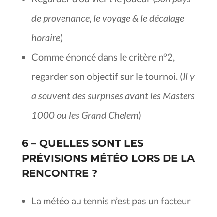
de provenance, le voyage & le décalage
horaire
)
Comme énoncé dans le critère n°2,
regarder son objectif sur le tournoi. (
Il y
a souvent des surprises avant les Masters
1000 ou les Grand Chelem
)
6 – QUELLES SONT LES
PRÉVISIONS MÉTÉO LORS DE LA
RENCONTRE ?
La météo au tennis n’est pas un facteur