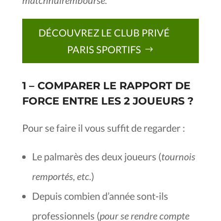
matchnulrembourse.
DÉCOUVREZ LE CLUB PRIVÉ
PARIS SPORTIFS
1 – COMPARER LE RAPPORT DE
FORCE ENTRE LES 2 JOUEURS ?
Pour se faire il vous suffit de regarder :
Le palmarès des deux joueurs (
tournois
remportés, etc.
)
Depuis combien d’année sont-ils
professionnels (
pour se rendre compte