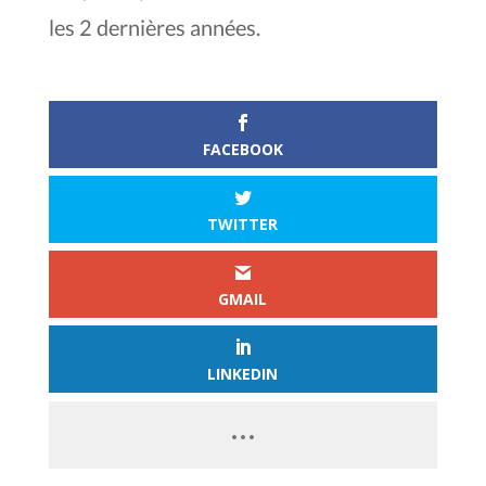
les 2 dernières années.
FACEBOOK
TWITTER
GMAIL
LINKEDIN