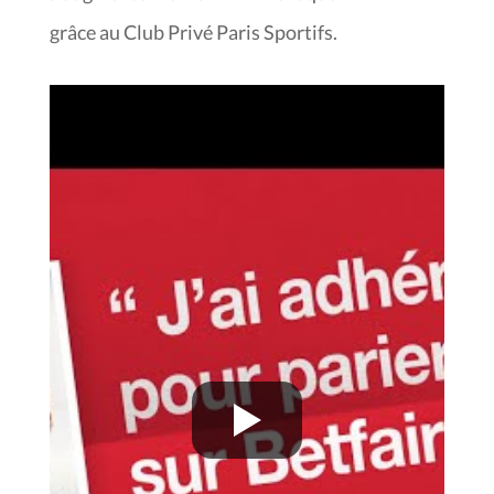
grâce au Club Privé Paris Sportifs.