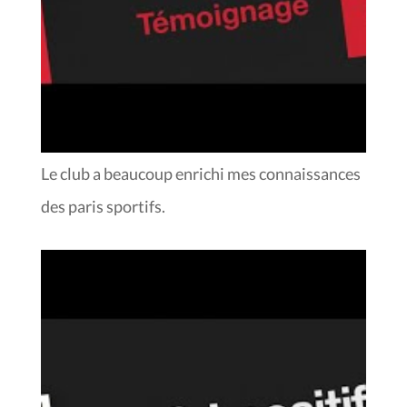
Le club a beaucoup enrichi mes connaissances
des paris sportifs.