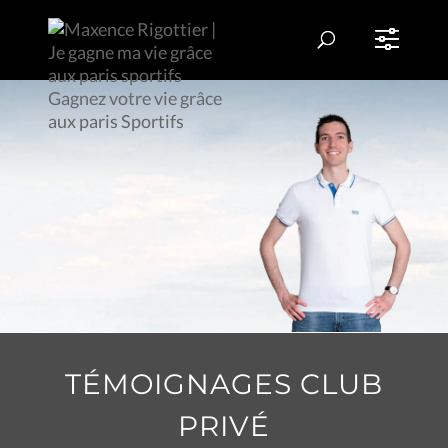
TÉMOIGNAGES CLUB
PRIVÉ