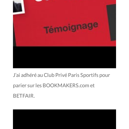
J’ai adhéré au Club Privé Paris Sportifs pour
parier sur les BOOKMAKERS.com et
BETFAIR.