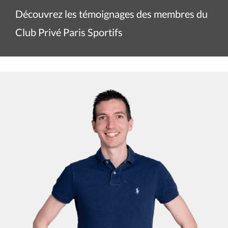
Découvrez les témoignages des membres du
Club Privé Paris Sportifs