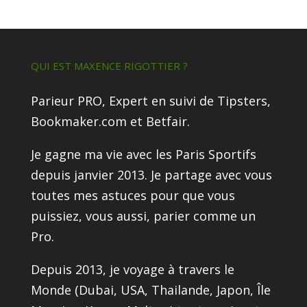
QUI EST MAXENCE RIGOTTIER ?
Parieur PRO, Expert en suivi de Tipsters,
Bookmaker.com et Betfair.
Je gagne ma vie avec les Paris Sportifs
depuis janvier 2013. Je partage avec vous
toutes mes astuces pour que vous
puissiez, vous aussi, parier comme un
Pro.
Depuis 2013, je voyage à travers le
Monde (Dubai, USA, Thailande, Japon, Île