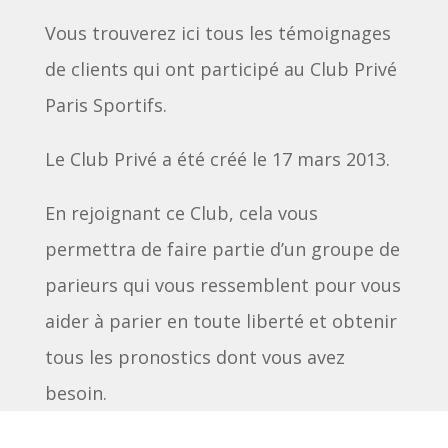
Vous trouverez ici tous les témoignages
de clients qui ont participé au Club Privé
Paris Sportifs.
Le Club Privé a été créé le 17 mars 2013.
En rejoignant ce Club, cela vous
permettra de faire partie d’un groupe de
parieurs qui vous ressemblent pour vous
aider à parier en toute liberté et obtenir
tous les pronostics dont vous avez
besoin.