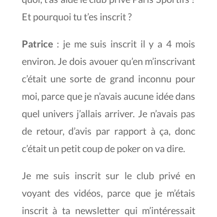
Et pourquoi tu t’es inscrit ?
Patrice
: je me suis inscrit il y a 4 mois
environ. Je dois avouer qu’en m’inscrivant
c’était une sorte de grand inconnu pour
moi, parce que je n’avais aucune idée dans
quel univers j’allais arriver. Je n’avais pas
de retour, d’avis par rapport à ça, donc
c’était un petit coup de poker on va dire.
Je me suis inscrit sur le club privé en
voyant des vidéos, parce que je m’étais
inscrit à ta newsletter qui m’intéressait