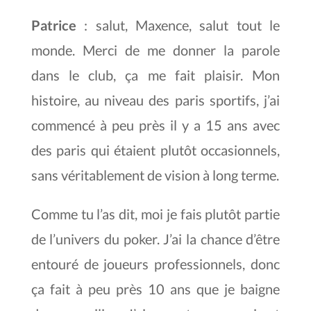
Patrice
: salut, Maxence, salut tout le
monde. Merci de me donner la parole
dans le club, ça me fait plaisir. Mon
histoire, au niveau des paris sportifs, j’ai
commencé à peu près il y a 15 ans avec
des paris qui étaient plutôt occasionnels,
sans véritablement de vision à long terme.
Comme tu l’as dit, moi je fais plutôt partie
de l’univers du poker. J’ai la chance d’être
entouré de joueurs professionnels, donc
ça fait à peu près 10 ans que je baigne