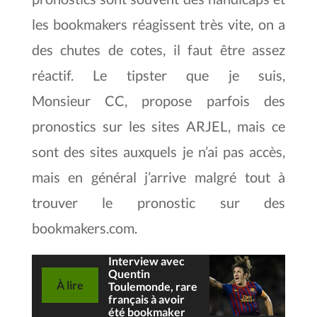
les bookmakers réagissent très vite, on a
des chutes de cotes, il faut être assez
réactif. Le tipster que je suis,
Monsieur CC, propose parfois des
pronostics sur les sites ARJEL, mais ce
sont des sites auxquels je n’ai pas accès,
mais en général j’arrive malgré tout à
trouver le pronostic sur des
bookmakers.com.
Interview avec
Quentin
À lire
Toulemonde, rare
français à avoir
été bookmaker