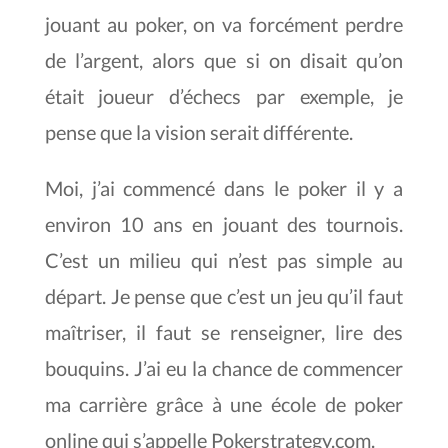
jouant au poker, on va forcément perdre
de l’argent, alors que si on disait qu’on
était joueur d’échecs par exemple, je
pense que la vision serait différente.
Moi, j’ai commencé dans le poker il y a
environ 10 ans en jouant des tournois.
C’est un milieu qui n’est pas simple au
départ. Je pense que c’est un jeu qu’il faut
maîtriser, il faut se renseigner, lire des
bouquins. J’ai eu la chance de commencer
ma carrière grâce à une école de poker
online qui s’appelle Pokerstrategy.com.