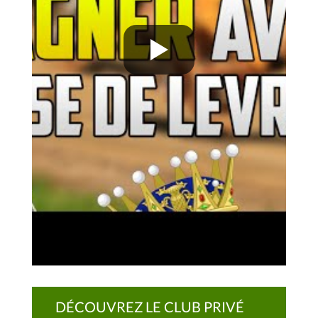
DÉCOUVREZ LE CLUB PRIVÉ