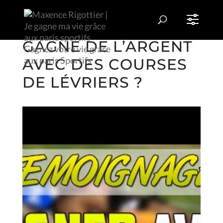
COMMENT PATRICE
GAGNE DE L’ARGENT
AVEC DES COURSES
DE LÉVRIERS ?