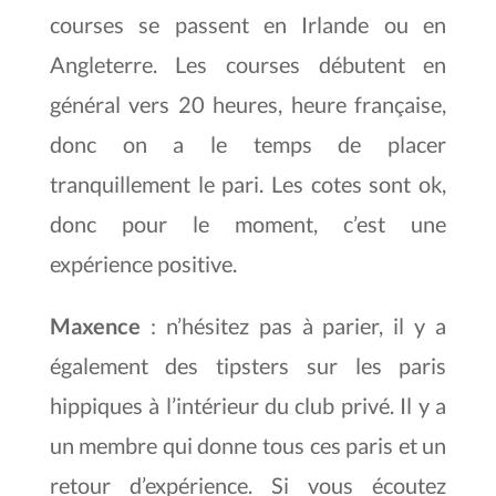
courses se passent en Irlande ou en
Angleterre. Les courses débutent en
général vers 20 heures, heure française,
donc on a le temps de placer
tranquillement le pari. Les cotes sont ok,
donc pour le moment, c’est une
expérience positive.
Maxence
: n’hésitez pas à parier, il y a
également des tipsters sur les paris
hippiques à l’intérieur du club privé. Il y a
un membre qui donne tous ces paris et un
retour d’expérience. Si vous écoutez