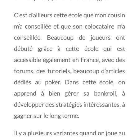
C’est d’ailleurs cette école que mon cousin
m’a conseillée et que son colocataire m’a
conseillée. Beaucoup de joueurs ont
débuté grâce à cette école qui est
accessible également en France, avec des
forums, des tutoriels, beaucoup d’articles
dédiés au poker. Dans cette école, on
apprend à bien gérer sa bankroll, à
développer des stratégies intéressantes, à
gagner sur le long terme.
Il y a plusieurs variantes quand on joue au