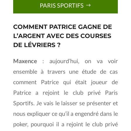
PARIS SPORTIFS
COMMENT PATRICE GAGNE DE
L’ARGENT AVEC DES COURSES
DE LÉVRIERS ?
Maxence
: aujourd’hui, on va voir
ensemble à travers une étude de cas
comment Patrice qui était joueur de
Patrice a rejoint le club privé Paris
Sportifs. Je vais le laisser se présenter et
nous expliquer ce qu’il a engendré dans le
poker, pourquoi il a rejoint le club privé