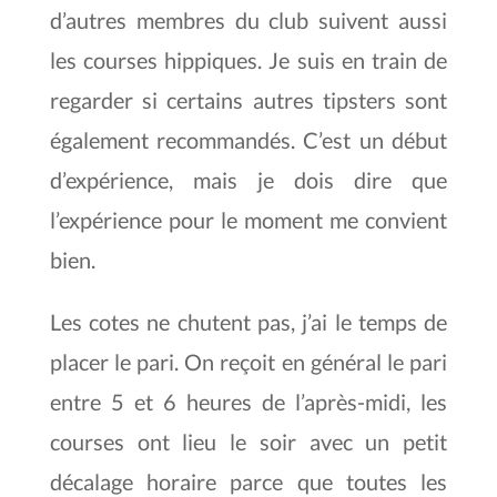
d’autres membres du club suivent aussi
les courses hippiques. Je suis en train de
regarder si certains autres tipsters sont
également recommandés. C’est un début
d’expérience, mais je dois dire que
l’expérience pour le moment me convient
bien.
Les cotes ne chutent pas, j’ai le temps de
placer le pari. On reçoit en général le pari
entre 5 et 6 heures de l’après-midi, les
courses ont lieu le soir avec un petit
décalage horaire parce que toutes les