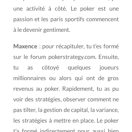
une activité à côté. Le poker est une
passion et les paris sportifs commencent
à le devenir gentiment.
Maxence
: pour récapituler, tu t’es formé
sur le forum pokerstrategy.com. Ensuite,
tu as côtoyé quelques joueurs
millionnaires ou alors qui ont de gros
revenus au poker. Rapidement, tu as pu
voir des stratégies, observer comment ne
pas tilter, la gestion de capital, la variance,
les stratégies à mettre en place. Le poker
t’a formé indirectement pour aussi bien