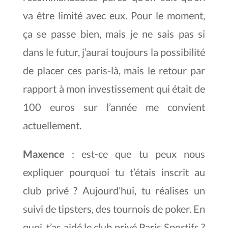
va être limité avec eux. Pour le moment,
ça se passe bien, mais je ne sais pas si
dans le futur, j’aurai toujours la possibilité
de placer ces paris-là, mais le retour par
rapport à mon investissement qui était de
100 euros sur l’année me convient
actuellement.
Maxence
: est-ce que tu peux nous
expliquer pourquoi tu t’étais inscrit au
club privé ? Aujourd’hui, tu réalises un
suivi de tipsters, des tournois de poker. En
quoi, t’as aidé le club privé Paris Sportifs ?