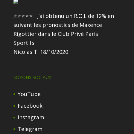
⭐⭐⭐⭐⭐ : J’ai obtenu un R.O.I. de 12% en
suivant les pronostics de Maxence
Rigottier dans le Club Privé Paris
Sportifs.
Nicolas T. 18/10/2020
SOYONS SOCIAUX
YouTube
Facebook
Instagram
Telegram