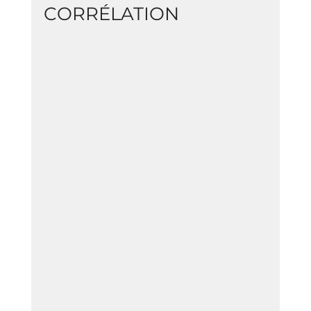
CORRÉLATION