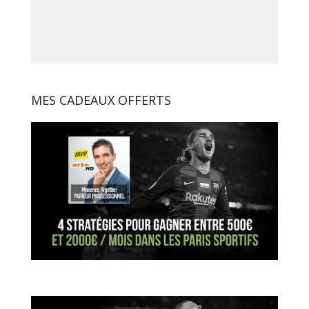
MES CADEAUX OFFERTS