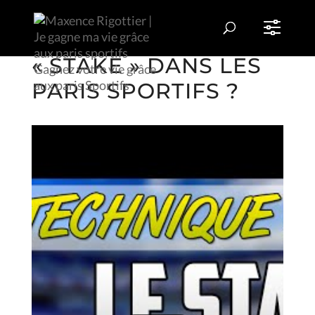
QU’EST-CE QUE LE
« STAKE » DANS LES
PARIS SPORTIFS ?