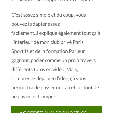
C’est assez simple et du coup, vous
pouvez l’adapter assez
facilement. J’explique également tout ça à
l’intérieur de mon club privé Paris
Sportifs et de la formation Parieur
gagnant, parier comme un pro à travers
différents tutos en vidéo. Mais,
comprenez déjà bien l’idée, ça vous
permettra de passer un cap et surtout de
ne pas vous tromper.