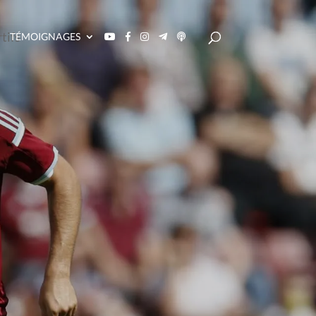
TÉMOIGNAGES
 VOS PARIS