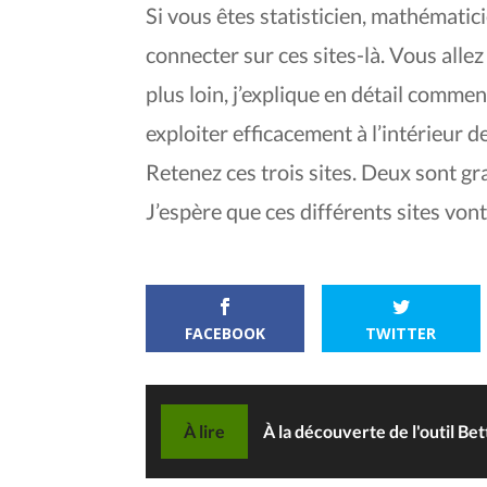
Si vous êtes statisticien, mathématici
connecter sur ces sites-là. Vous alle
plus loin, j’explique en détail comme
exploiter efficacement à l’intérieur
Retenez ces trois sites. Deux sont grat
J’espère que ces différents sites von
FACEBOOK
TWITTER
À lire
À la découverte de l'outil Be