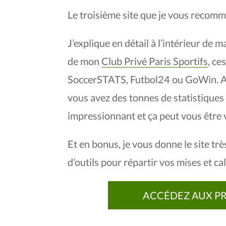
Le troisième site que je vous recomm
J’explique en détail à l’intérieur de 
de mon
Club Privé Paris Sportifs
, ce
SoccerSTATS, Futbol24 ou GoWin. Au 
vous avez des tonnes de statistiques 
impressionnant et ça peut vous être v
Et en bonus, je vous donne le site trè
d’outils pour répartir vos mises et cal
ACCÉDEZ AUX PR