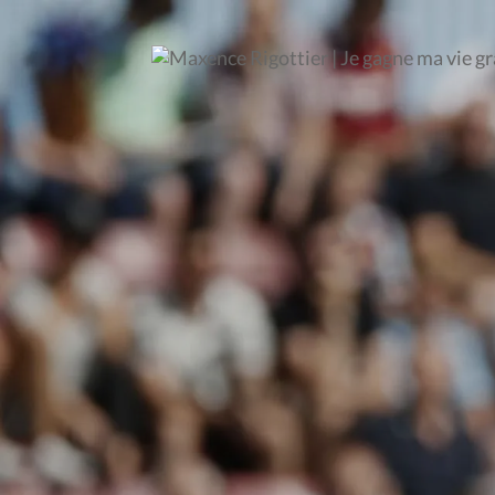
3 SITES D