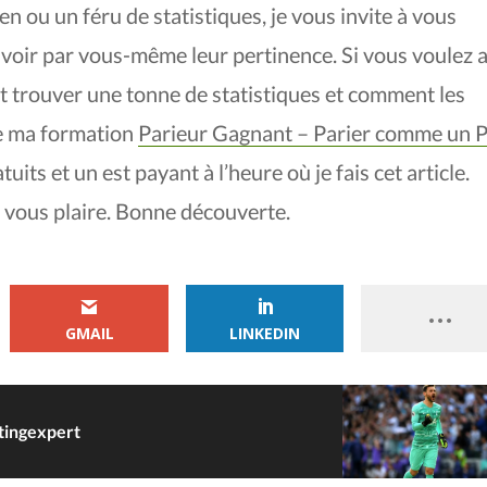
en ou un féru de statistiques, je vous invite à vous
z voir par vous-même leur pertinence. Si vous voulez a
nt trouver une tonne de statistiques et comment les
 de ma formation
Parieur Gagnant – Parier comme un 
uits et un est payant à l’heure où je fais cet article.
t vous plaire. Bonne découverte.
GMAIL
LINKEDIN
ttingexpert