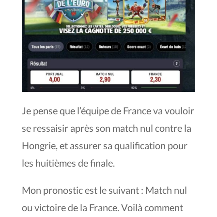
Je pense que l’équipe de France va vouloir
se ressaisir après son match nul contre la
Hongrie, et assurer sa qualification pour
les huitièmes de finale.
Mon pronostic est le suivant : Match nul
ou victoire de la France. Voilà comment