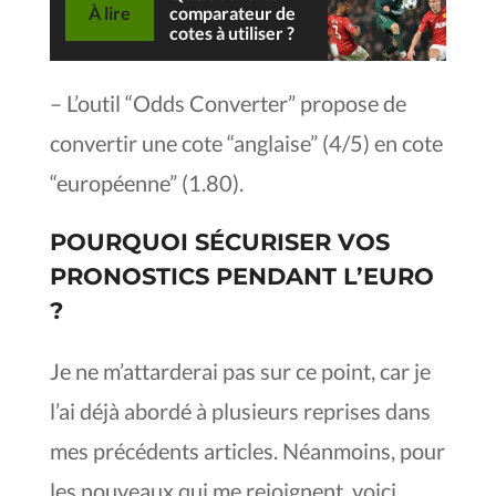
À lire
comparateur de
cotes à utiliser ?
– L’outil “Odds Converter” propose de
convertir une cote “anglaise” (4/5) en cote
“européenne” (1.80).
POURQUOI SÉCURISER VOS
PRONOSTICS PENDANT L’EURO
?
Je ne m’attarderai pas sur ce point, car je
l’ai déjà abordé à plusieurs reprises dans
mes précédents articles. Néanmoins, pour
les nouveaux qui me rejoignent, voici