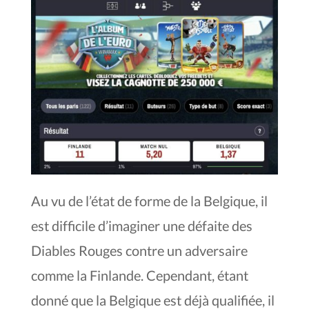
Au vu de l’état de forme de la Belgique, il
est difficile d’imaginer une défaite des
Diables Rouges contre un adversaire
comme la Finlande. Cependant, étant
donné que la Belgique est déjà qualifiée, il