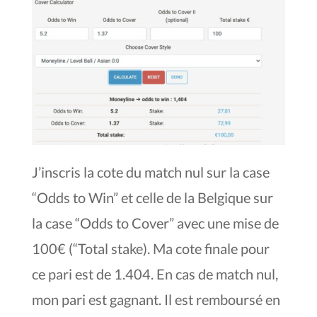
J’inscris la cote du match nul sur la case
“Odds to Win” et celle de la Belgique sur
la case “Odds to Cover” avec une mise de
100€ (“Total stake). Ma cote finale pour
ce pari est de 1.404. En cas de match nul,
mon pari est gagnant. Il est remboursé en