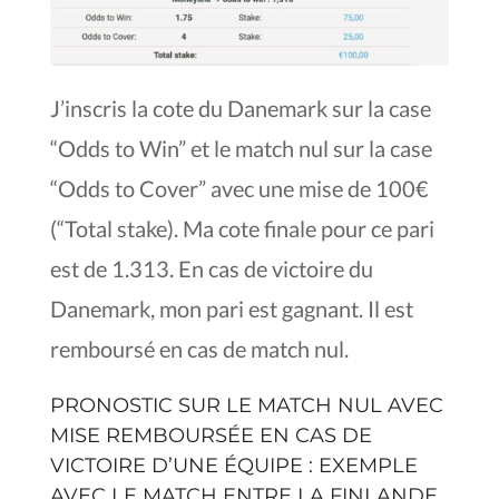
J’inscris la cote du Danemark sur la case
“Odds to Win” et le match nul sur la case
“Odds to Cover” avec une mise de 100€
(“Total stake). Ma cote finale pour ce pari
est de 1.313. En cas de victoire du
Danemark, mon pari est gagnant. Il est
remboursé en cas de match nul.
PRONOSTIC SUR LE MATCH NUL AVEC
MISE REMBOURSÉE EN CAS DE
VICTOIRE D’UNE ÉQUIPE : EXEMPLE
AVEC LE MATCH ENTRE LA FINLANDE