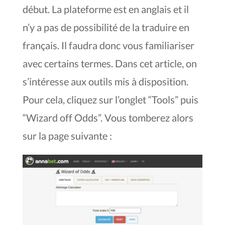
début. La plateforme est en anglais et il
n’y a pas de possibilité de la traduire en
français. Il faudra donc vous familiariser
avec certains termes. Dans cet article, on
s’intéresse aux outils mis à disposition.
Pour cela, cliquez sur l’onglet “Tools” puis
“Wizard off Odds”. Vous tomberez alors
sur la page suivante :