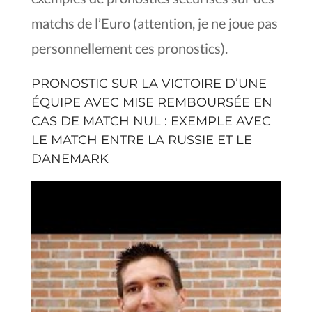
matchs de l’Euro (attention, je ne joue pas
personnellement ces pronostics).
PRONOSTIC SUR LA VICTOIRE D’UNE
ÉQUIPE AVEC MISE REMBOURSÉE EN
CAS DE MATCH NUL : EXEMPLE AVEC
LE MATCH ENTRE LA RUSSIE ET LE
DANEMARK