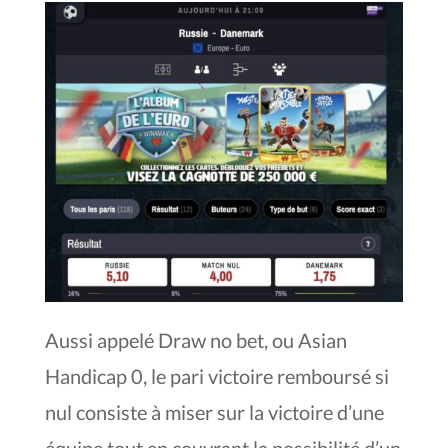
Aussi appelé Draw no bet, ou Asian
Handicap 0, le pari victoire remboursé si
nul consiste à miser sur la victoire d’une