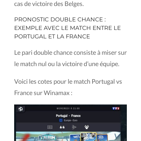
cas de victoire des Belges.
PRONOSTIC DOUBLE CHANCE :
EXEMPLE AVEC LE MATCH ENTRE LE
PORTUGAL ET LA FRANCE
Le pari double chance consiste à miser sur
le match nul ou la victoire d’une équipe.
Voici les cotes pour le match Portugal vs
France sur Winamax :