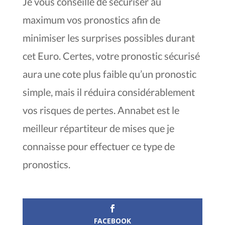
Je vous conseille de sécuriser au
maximum vos pronostics afin de
minimiser les surprises possibles durant
cet Euro. Certes, votre pronostic sécurisé
aura une cote plus faible qu’un pronostic
simple, mais il réduira considérablement
vos risques de pertes. Annabet est le
meilleur répartiteur de mises que je
connaisse pour effectuer ce type de
pronostics.
FACEBOOK