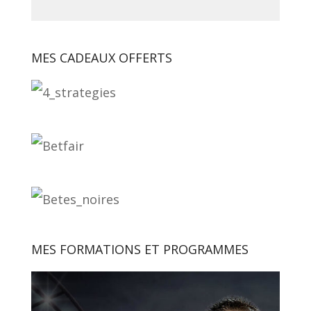
MES CADEAUX OFFERTS
MES FORMATIONS ET PROGRAMMES