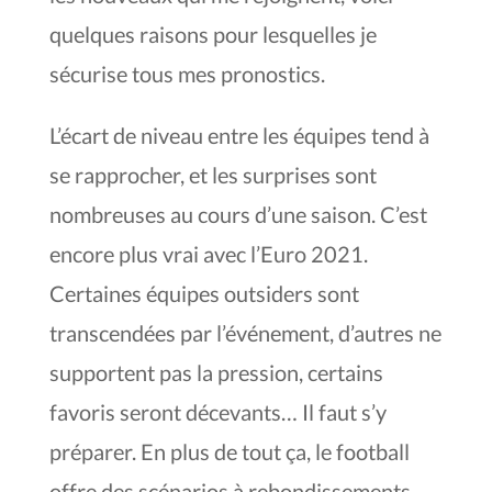
quelques raisons pour lesquelles je
sécurise tous mes pronostics.
L’écart de niveau entre les équipes tend à
se rapprocher, et les surprises sont
nombreuses au cours d’une saison. C’est
encore plus vrai avec l’Euro 2021.
Certaines équipes outsiders sont
transcendées par l’événement, d’autres ne
supportent pas la pression, certains
favoris seront décevants… Il faut s’y
préparer. En plus de tout ça, le football
offre des scénarios à rebondissements.