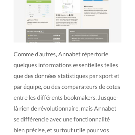
Comme d’autres, Annabet répertorie
quelques informations essentielles telles
que des données statistiques par sport et
par équipe, ou des comparateurs de cotes
entre les différents bookmakers. Jusque-
là rien de révolutionnaire, mais Annabet
se différencie avec une fonctionnalité
bien précise, et surtout utile pour vos