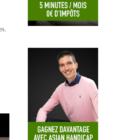
.
es.