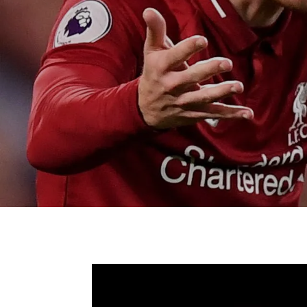
DD PR