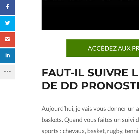
ACCÉDEZ AUX PR
FAUT-IL SUIVRE
DE DD PRONOSTI
Aujourd’hui, je vais vous donner un 
baskets. Quand vous faites un suivi de
sports : chevaux, basket, rugby, tennis