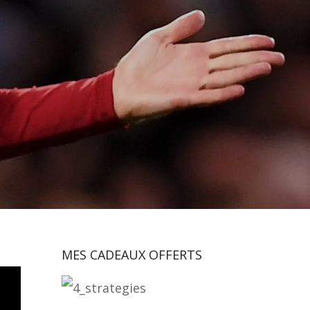
UCK) ?
MES CADEAUX OFFERTS