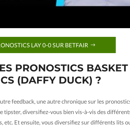
ONOSTICS LAY 0-0 SUR BETFAIR
 LES PRONOSTICS BASKET
CS (DAFFY DUCK) ?
autre feedback, une autre chronique sur les pronostic
 tipster, diversifiez-vous bien vis-à-vis des différent
, etc. Et ensuite, vous diversifiez sur différents lits o