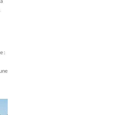
 a
s
e :
 une