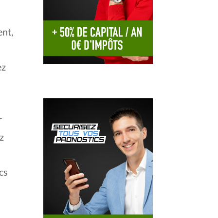
ent,
ez
r
z
cs