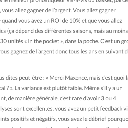
, vous allez gagner de l’argent. Vous allez gagner
ue quand vous avez un ROI de 10% et que vous allez
cs (ça dépend des différentes saisons, mais au moin
0 unités « in the pocket », dans la poche. C’est un gr
 vous gagnez de l’argent donc tous les ans en suivant 
 dites peut-être : « Merci Maxence, mais c’est quoi l
al ? ». La variance est plutôt faible. Même s’il y a un
t, de manière générale, c’est rare d’avoir 3 ou 4
alyses sont excellentes, vous avez un petit feedback vi
ints positifs et négatifs, vous avez le débrief pourquo