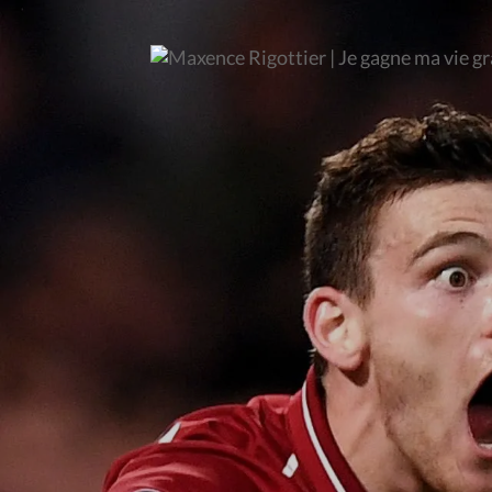
FAUT-IL SU