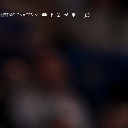
TÉMOIGNAGES
S BASKET DE