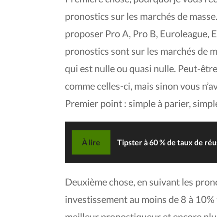
pronostics sur les marchés de masse. 
proposer Pro A, Pro B, Euroleague, E
pronostics sont sur les marchés de 
qui est nulle ou quasi nulle. Peut-êt
comme celles-ci, mais sinon vous n’a
Premier point : simple à parier, simpl
À lire
Tipster à 60 % de taux de réu
Deuxième chose, en suivant les prono
investissement au moins de 8 à 10% to
meilleur pronostiqueur et encore plus