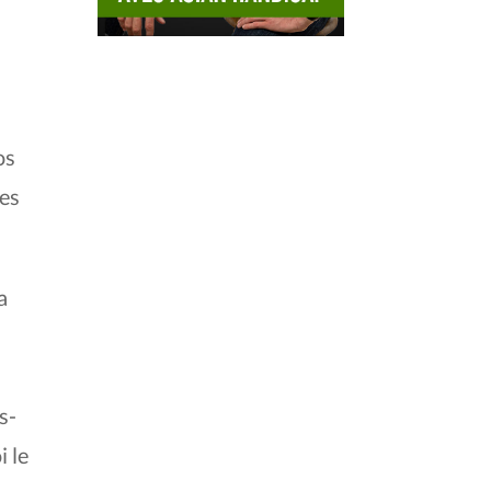
s
os
des
a
s-
i le