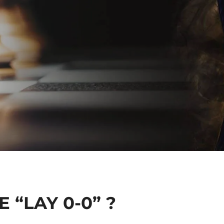
FS AVEC LA TECHNI
RONOSTICS “LAY 0-0”
 “LAY 0-0” ?