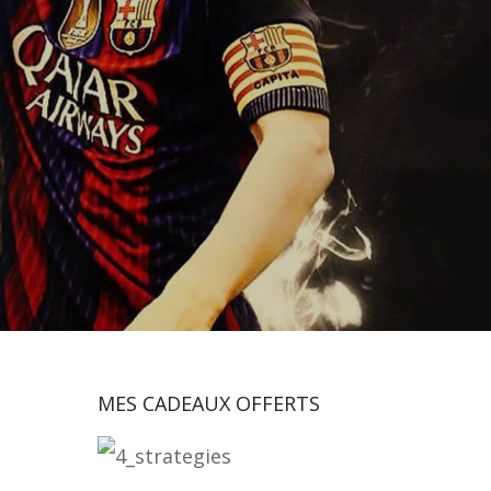
QUE DES
 ?
MES CADEAUX OFFERTS