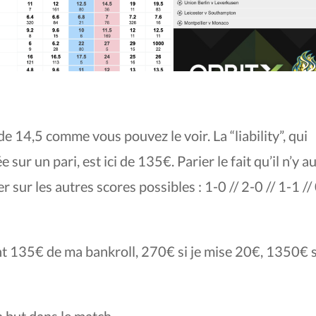
 de 14,5 comme vous pouvez le voir. La “liability”, qui
ur un pari, est ici de 135€. Parier le fait qu’il n’y a
 sur les autres scores possibles : 1-0 // 2-0 // 1-1 //
t 135€ de ma bankroll, 270€ si je mise 20€, 1350€ s
n but dans le match.