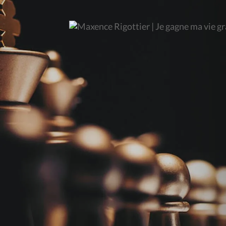
COMMEN