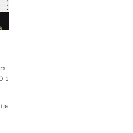
ura
 0-1
i je