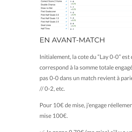
EN AVANT-MATCH
Initialement, la cote du “Lay 0-0” est
correspond à la somme totale engagée s
pas 0-0 dans un match revient à parier
// 0-2, etc.
Pour 10€ de mise, j’engage réellemen
mise 100€.
✅ Je gagne 9,70€ (ma mise) s’il y a u