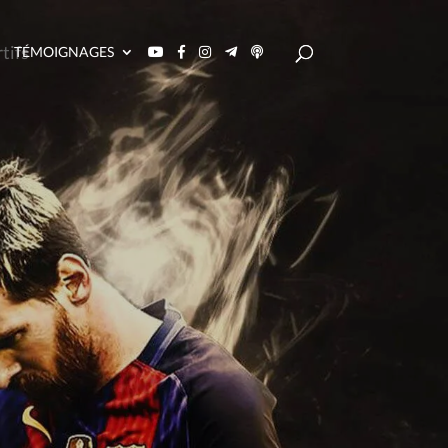
TÉMOIGNAGES
S PARIS