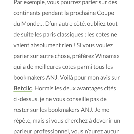
Par exemple, vous pourrez parier sur des
continents pendant la prochaine Coupe
du Monde… D’un autre côté, oubliez tout
de suite les paris classiques : les
cotes
ne
valent absolument rien ! Si vous voulez
parier sur autre chose, préférez Winamax
qui a de meilleures cotes parmi tous les
bookmakers ANJ. Voilà pour mon avis sur
Betclic
. Hormis les deux avantages cités
ci-dessus, je ne vous conseille pas de
rester sur les bookmakers ANJ. Je me
répète, mais si vous cherchez à devenir un
parieur professionnel
, vous n’aurez aucun