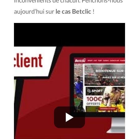
inconvénients de chacun. Penchons-nous
aujourd’hui sur
le cas Betclic
!