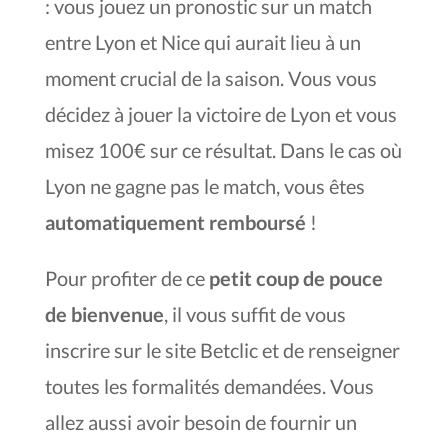
: vous jouez un pronostic sur un match
entre Lyon et Nice qui aurait lieu à un
moment crucial de la saison. Vous vous
décidez à jouer la victoire de Lyon et vous
misez 100€ sur ce résultat. Dans le cas où
Lyon ne gagne pas le match, vous êtes
automatiquement remboursé
!
Pour profiter de ce
petit coup de pouce
de bienvenue
, il vous suffit de vous
inscrire sur le site Betclic et de renseigner
toutes les formalités demandées. Vous
allez aussi avoir besoin de fournir un