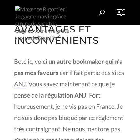
BETCLIC : TOUS LES
AVANTAGES ET
INCONVÉNIENTS
Betclic, voici
un autre bookmaker qui n’a
pas mes faveurs
car il fait partie des sites
ANJ
. Vous savez maintenant ce que je
pense de
la régulation ANJ.
Fort
heureusement, je ne vis pas en France. Je
ne suis donc pas bloqué par ce règlement
très contraignant. Ne nous mentons pas,