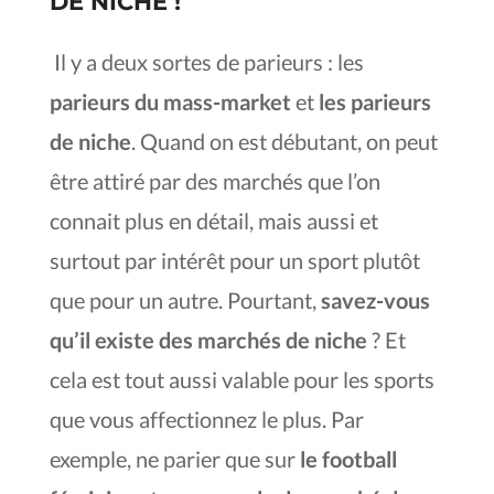
DE NICHE !
Il y a deux sortes de parieurs : les
parieurs du mass-market
et
les parieurs
de niche
. Quand on est débutant, on peut
être attiré par des marchés que l’on
connait plus en détail, mais aussi et
surtout par intérêt pour un sport plutôt
que pour un autre. Pourtant,
savez-vous
qu’il existe des marchés de niche
? Et
cela est tout aussi valable pour les sports
que vous affectionnez le plus. Par
exemple, ne parier que sur
le football